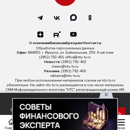
О компании
Вакансии
Брендинг
Контакты
Обработка персональных данных
Офис:
664050, г. Иркутск, ул. Байкальская, 259, 4-ый этаж
(3952) 792-401
office@nts-tv.ru
Новости:
(3952) 792-402
rnews@nts-tv.ru
Реклама:
(3952) 792-400
reklama@nts-tv.ru
При любом использовании материалов ссылка на
nts-tv.ru
обязательна. На сайте nts-tv.ru размещаются в том числе материалы
СМИ Информационного агентства "НТС" регистрационный номер ИА
№ ФС 77 - 88763 зарегистрировано Федеральной службой по
надзору в сфере связи, информационных технологий и массовых
Используя наш сайт, вы
коммуникаций.
соглашаетесь с правилами
Главный редактор ИА "НТС" Иштулкин Евгений Александрович
16+
Принять
обработки персональных
данных.
Главная
Статьи
Передачи
Меню