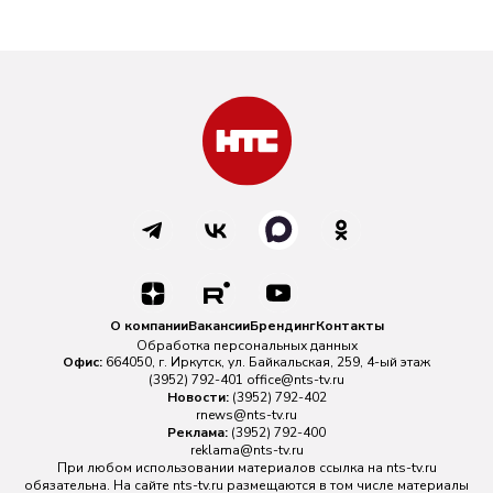
О компании
Вакансии
Брендинг
Контакты
Обработка персональных данных
Офис:
664050, г. Иркутск, ул. Байкальская, 259, 4-ый этаж
(3952) 792-401
office@nts-tv.ru
Новости:
(3952) 792-402
rnews@nts-tv.ru
Реклама:
(3952) 792-400
reklama@nts-tv.ru
При любом использовании материалов ссылка на
nts-tv.ru
обязательна. На сайте nts-tv.ru размещаются в том числе материалы