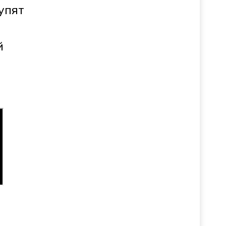
упят
й