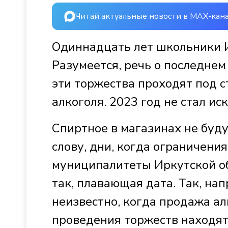
Читай актуальные новости в MAX-кан
Одиннадцать лет школьники И
Разумеется, речь о последнем
эти торжества проходят под 
алкоголя. 2023 год не стал ис
Спиртное в магазинах не будут
слову, дни, когда ограничени
муниципалитеты Иркутской об
так, плавающая дата. Так, на
неизвестно, когда продажа ал
проведения торжеств находятс