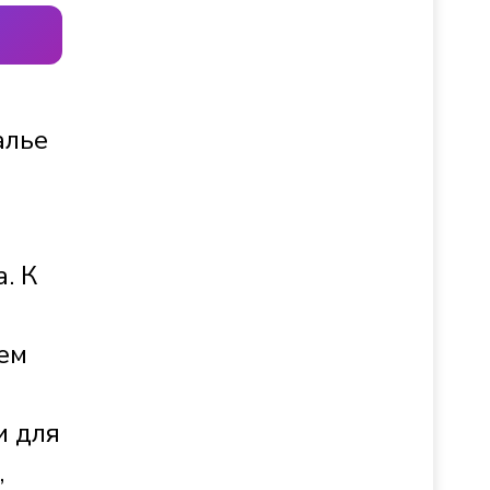
алье
. К
жем
и для
,