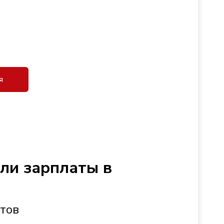
я
сли зарплаты в
стов