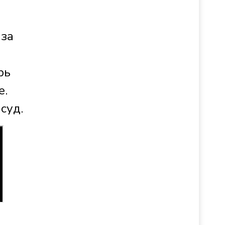
 за
рь
е.
суд.