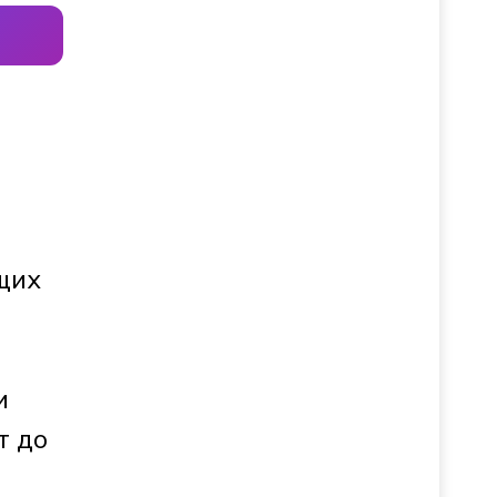
щих
и
т до