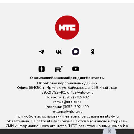
О компании
Вакансии
Брендинг
Контакты
Обработка персональных данных
Офис:
664050, г. Иркутск, ул. Байкальская, 259, 4-ый этаж
(3952) 792-401
office@nts-tv.ru
Новости:
(3952) 792-402
rnews@nts-tv.ru
Реклама:
(3952) 792-400
reklama@nts-tv.ru
При любом использовании материалов ссылка на
nts-tv.ru
обязательна. На сайте nts-tv.ru размещаются в том числе материалы
СМИ Информационного агентства "НТС" регистрационный номер ИА
№ ФС 77 - 88763 зарегистрировано Федеральной службой по