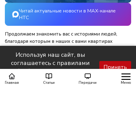
Читай актуальные новости в MAX-канале
НТС
Продолжаем знакомить вас с историями людей,
благодаря которым в наших с вами квартирах
становится светлее и уютнее.
Используя наш сайт, вы
соглашаетесь с правилами
Принять
обработки персональных
данных.
Главная
Статьи
Передачи
Меню
Поделиться
0
0
Автор материала