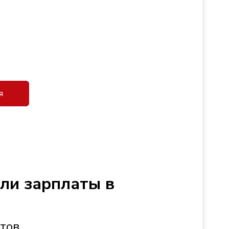
я
сли зарплаты в
стов