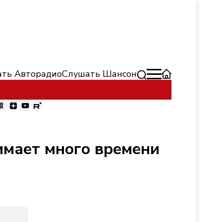
ть Авторадио
Слушать Шансон
имает много времени