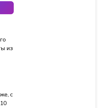
го
ты из
же, с
 10