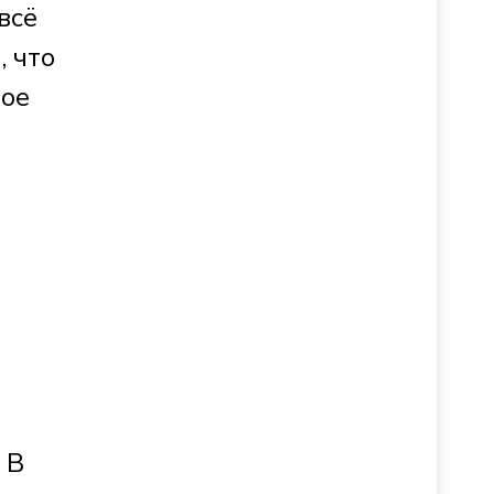
всё
, что
вое
 В