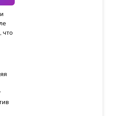
ли
ле
, что
няя
т
тив