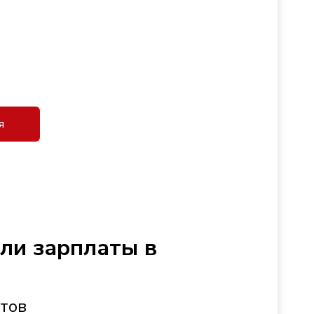
я
сли зарплаты в
стов