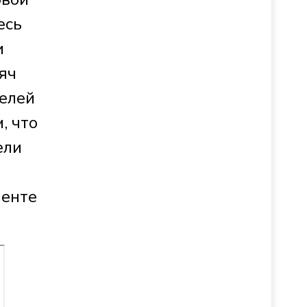
есь
и
яч
елей
, что
ели
менте