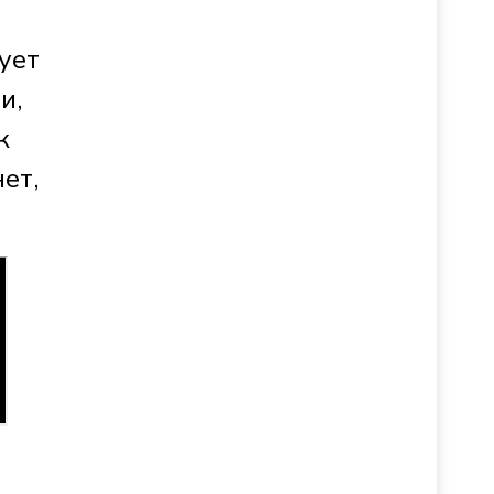
ует
и,
к
ет,