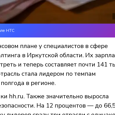
але НТС
совом плане у специалистов в сфере
алтинга в Иркутской области. Их зарпла
 треть и теперь составляет почти 141 т
отрасль стала лидером по темпам
полгода в регионе.
ки hh.ru. Также значительно выросла
езопасности. На 12 процентов — до 66,
у лидеров сразу три отрасли с одинак