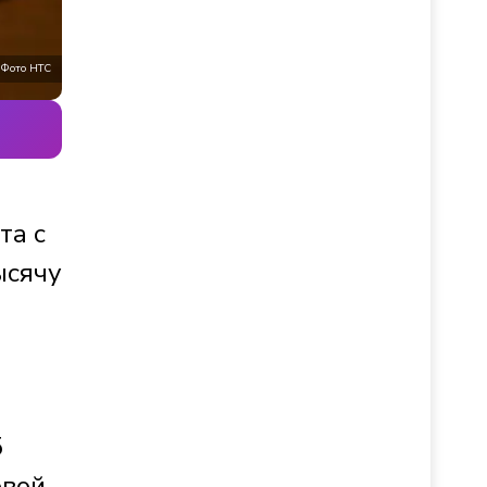
Фото НТС
та с
ысячу
5
овой