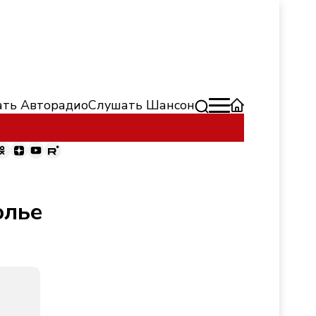
ть Авторадио
Слушать Шансон
олье