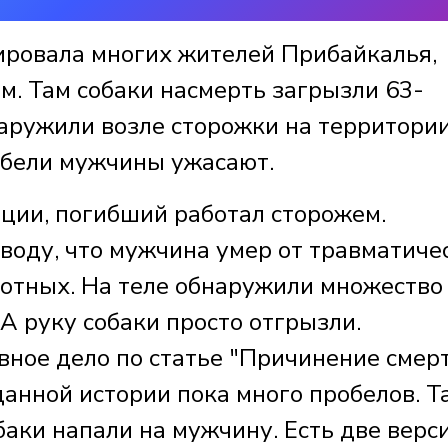
ировала многих жителей Прибайкалья,
м. Там собаки насмерть загрызли 63-
наружили возле сторожки на территори
ибели мужчины ужасают.
ции, погибший работал сторожем.
оду, что мужчина умер от травматиче
отных. На теле обнаружили множество
 А руку собаки просто отгрызли.
вное дело по статье "Причинение смер
данной истории пока много пробелов. Та
баки напали на мужчину. Есть две верси