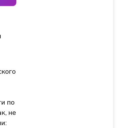
и
ского
ти по
к, не
и: