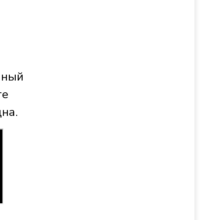
пный
ге
на.