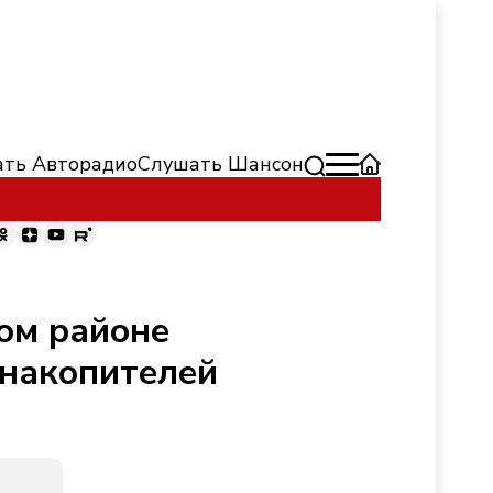
ть Авторадио
Слушать Шансон
ком районе
онакопителей