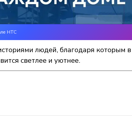
але НТС
историями людей, благодаря которым в
вится светлее и уютнее.