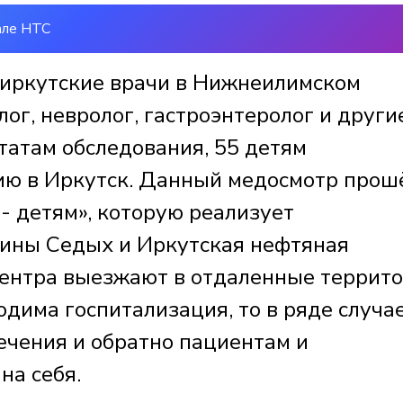
але НТС
 иркутские врачи в Нижнеилимском
ог, невролог, гастроэнтеролог и други
татам обследования, 55 детям
ию в Иркутск. Данный медосмотр прош
- детям», которую реализует
ины Седых и Иркутская нефтяная
центра выезжают в отдаленные террит
одима госпитализация, то в ряде случа
ечения и обратно пациентам и
на себя.