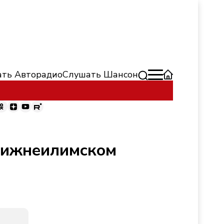
ть Авторадио
Слушать Шансон
 Нижнеилимском