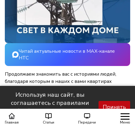
Читай актуальные новости в MAX-канале
НТС
Продолжаем знакомить вас с историями людей,
благодаря которым в наших с вами квартирах
становится светлее и уютнее.
Используя наш сайт, вы
соглашаетесь с правилами
Принять
обработки персональных
данных.
Главная
Статьи
Передачи
Меню