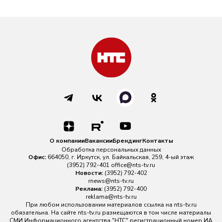
О компании
Вакансии
Брендинг
Контакты
Обработка персональных данных
Офис:
664050, г. Иркутск, ул. Байкальская, 259, 4-ый этаж
(3952) 792-401
office@nts-tv.ru
Новости:
(3952) 792-402
rnews@nts-tv.ru
Реклама:
(3952) 792-400
reklama@nts-tv.ru
При любом использовании материалов ссылка на
nts-tv.ru
обязательна. На сайте nts-tv.ru размещаются в том числе материалы
СМИ Информационного агентства "НТС" регистрационный номер ИА