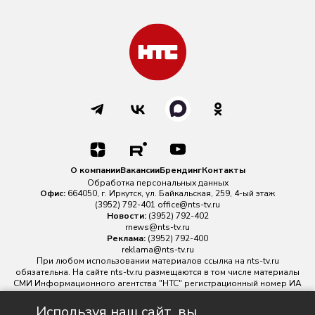
О компании
Вакансии
Брендинг
Контакты
Обработка персональных данных
Офис:
664050, г. Иркутск, ул. Байкальская, 259, 4-ый этаж
(3952) 792-401
office@nts-tv.ru
Новости:
(3952) 792-402
rnews@nts-tv.ru
Реклама:
(3952) 792-400
reklama@nts-tv.ru
При любом использовании материалов ссылка на
nts-tv.ru
обязательна. На сайте nts-tv.ru размещаются в том числе материалы
СМИ Информационного агентства "НТС" регистрационный номер ИА
№ ФС 77 - 88763 зарегистрировано Федеральной службой по
надзору в сфере связи, информационных технологий и массовых
Используя наш сайт, вы