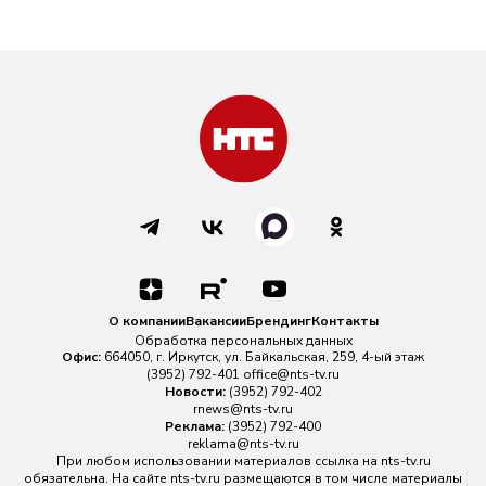
О компании
Вакансии
Брендинг
Контакты
Обработка персональных данных
Офис:
664050, г. Иркутск, ул. Байкальская, 259, 4-ый этаж
(3952) 792-401
office@nts-tv.ru
Новости:
(3952) 792-402
rnews@nts-tv.ru
Реклама:
(3952) 792-400
reklama@nts-tv.ru
При любом использовании материалов ссылка на
nts-tv.ru
обязательна. На сайте nts-tv.ru размещаются в том числе материалы