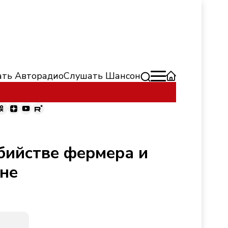
ть Авторадио
Слушать Шансон
бийстве фермера и
оне