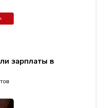
я
сли зарплаты в
стов