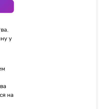
ва.
ну у
ем
два
ся на