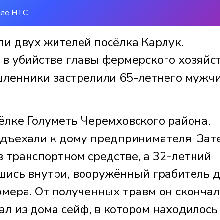
але НТС
ли двух жителей посёлка Карлук.
 в убийстве главы фермерского хозяйст
шленники застрелили 65-летнего мужчи
сёлке Голуметь Черемховского района.
дъехали к дому предпринимателя. Зат
 транспортном средстве, а 32-летний
шись внутри, вооружённый грабитель 
мера. От полученных травм он скончал
л из дома сейф, в котором находилось