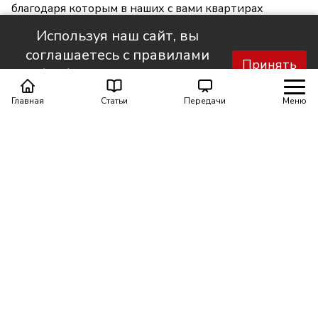
благодаря которым в наших с вами квартирах
становится светлее и уютнее.
Используя наш сайт, вы
соглашаетесь с правилами
Принять
обработки персональных
данных.
Главная
Статьи
Передачи
Меню
Поделиться
0
0
Автор материала
Шинкарюк Юлия
Еженедельная рассылка от НТС. Всё самое важное и