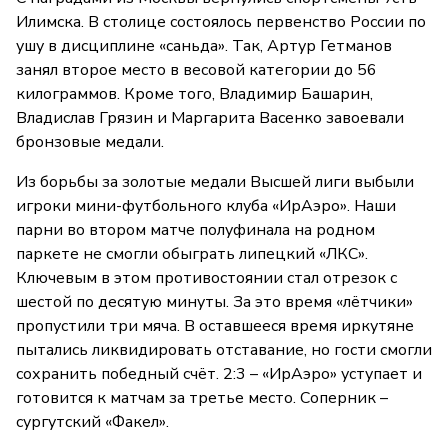
Илимска. В столице состоялось первенство России по
ушу в дисциплине «саньда». Так, Артур Гетманов
занял второе место в весовой категории до 56
килограммов. Кроме того, Владимир Башарин,
Владислав Грязин и Маргарита Васенко завоевали
бронзовые медали.
Из борьбы за золотые медали Высшей лиги выбыли
игроки мини-футбольного клуба «ИрАэро». Наши
парни во втором матче полуфинала на родном
паркете не смогли обыграть липецкий «ЛКС».
Ключевым в этом противостоянии стал отрезок с
шестой по десятую минуты. За это время «лётчики»
пропустили три мяча. В оставшееся время иркутяне
пытались ликвидировать отставание, но гости смогли
сохранить победный счёт. 2:3 – «ИрАэро» уступает и
готовится к матчам за третье место. Соперник –
сургутский «Факел».