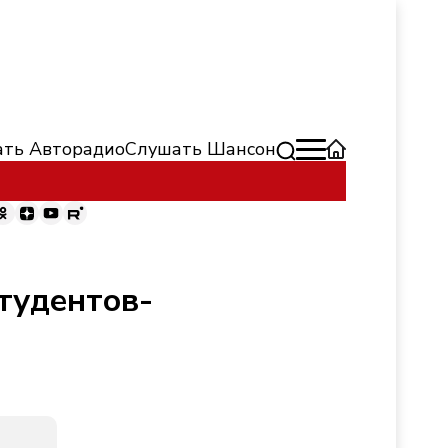
ть Авторадио
Слушать Шансон
тудентов-