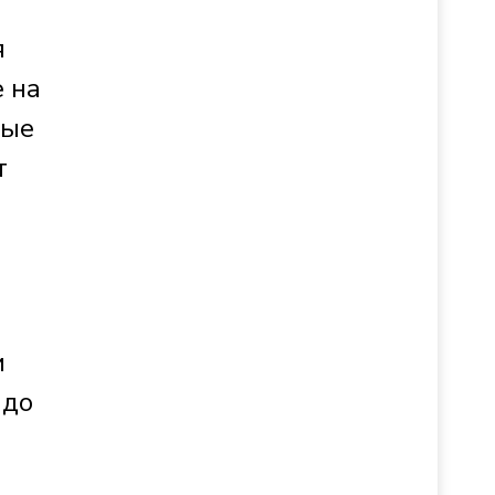
я
 на
бые
т
и
 до