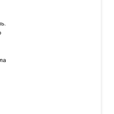
ь.
о
ла