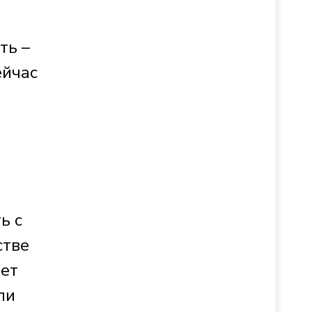
ть –
ейчас
ь с
стве
яет
ли