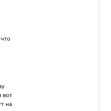
 что
зу
м вот
ут на