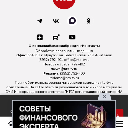
О компании
Вакансии
Брендинг
Контакты
Обработка персональных данных
Офис:
664050, г. Иркутск, ул. Байкальская, 259, 4-ый этаж
(3952) 792-401
office@nts-tv.ru
Новости:
(3952) 792-402
rnews@nts-tv.ru
Реклама:
(3952) 792-400
reklama@nts-tv.ru
При любом использовании материалов ссылка на
nts-tv.ru
обязательна. На сайте nts-tv.ru размещаются в том числе материалы
СМИ Информационного агентства "НТС" регистрационный номер ИА
№ ФС 77 - 88763 зарегистрировано Федеральной службой по
надзору в сфере связи, информационных технологий и массовых
Используя наш сайт, вы
коммуникаций.
соглашаетесь с правилами
Главный редактор ИА "НТС" Иштулкин Евгений Александрович
16+
Принять
обработки персональных
данных.