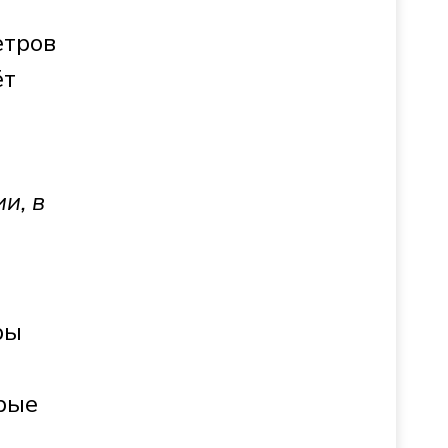
етров
ёт
и, в
ры
орые