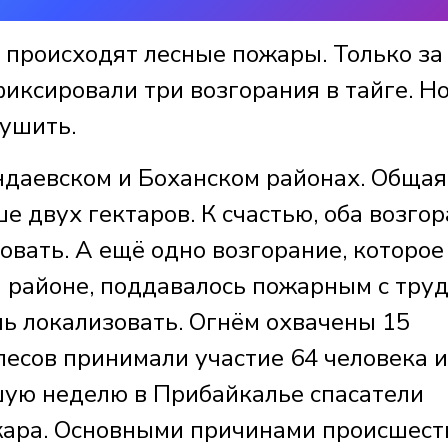
 происходят лесные пожары. Только за
иксировали три возгорания в тайге. Н
тушить.
даевском и Боханском районах. Общая
е двух гектаров. К счастью, оба возго
вать. А ещё одно возгорание, которое
 районе, поддавалось пожарным с труд
шь локализовать. Огнём охвачены 15
 лесов принимали участие 64 человека и
шую неделю в Прибайкалье спасатели
жара. Основными причинами происшест