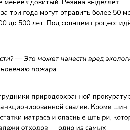
не менее ядовитый. Резина выделяет
за три года могут отравить более 50 м
00 до 500 лет. Под солнцем процесс ид
сти? — Это может нанести вред экологи
икновению пожара
отрудники природоохранной прокурату
санкционированной свалки. Кроме шин,
остатки матраса и опасные штыри, кот
залежи отходов — одно из самых