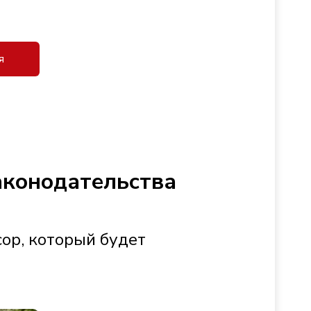
я
аконодательства
сор, который будет