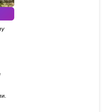
му
а
и.