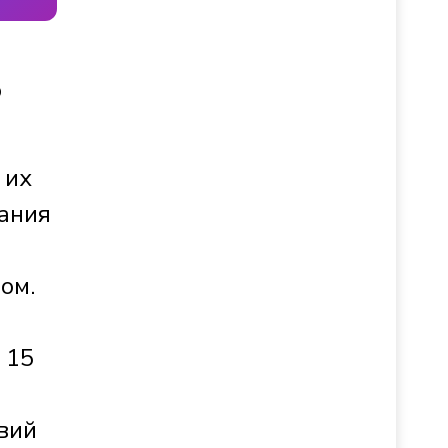
о
 их
рания
ом.
 15
вий