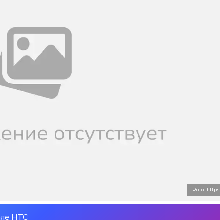
Фото: https:
але НТС