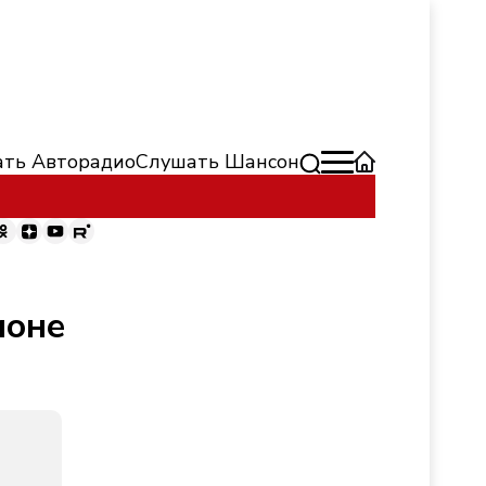
ть Авторадио
Слушать Шансон
ионе