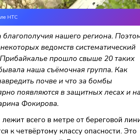
але НТС
 благополучия нашего региона. Поэто
 некоторых ведомств систематический
в Прибайкалье прошло свыше 20 таких
обывала наша съёмочная группа. Как
авредить почве и что за бомбы
ярно появляются в защитных лесах и н
арина Фокирова.
лежит всего в метре от береговой лини
я к четвёртому классу опасности. Это