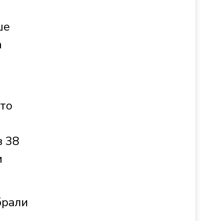
ше
а
Это
з 38
и
брали