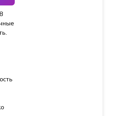
8
очные
ть.
ость
ко