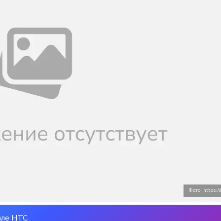
Фото: https:
але НТС