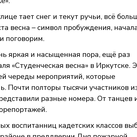
е».
лице тает снег и текут ручьи, всё боль
ста весна – символ пробуждения, начал
 и поговорим.
ень яркая и насыщенная пора, ещё раз
ля «Студенческая весна» в Иркутске. 
ей череды мероприятий, которые
ь. Почти полторы тысячи участников и
редставили разные номера. От танцев 
иорепортажей.
лых воспитанниц кадетских классов вы
м районе в преддверии Дня пожарной