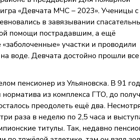
игра «Девчата МЧС – 2023». Ученицы с
ревновались в завязывании спасательн
вой помощи пострадавшим, а ещё
 «заболоченные» участки и проводили
и на воде. Девчата достойно прошли все
елом пенсионер из Ульяновска. В 91 го
 норматива из комплекса ГТО, до полу
осталось преодолеть ещё два. Несмотр
три раза в неделю по 2,5 часа и выступ
мпионские титулы. Так, недавно пенси
и по тяжёлой атлетике, там он взял зо