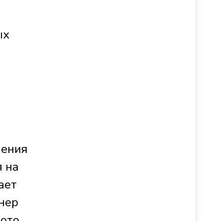
ых
д
чения
я на
ает
онер
лото