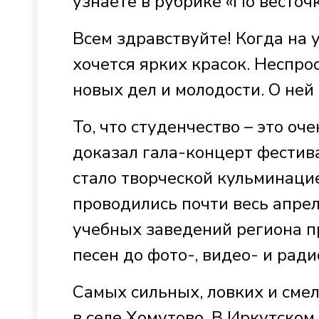
узнаете в рубрике «По весточк
Всем здравствуйте! Когда на у
хочется ярких красок. Неспро
новых дел и молодости. О ней
То, что студенчество – это оч
доказал гала-концерт фестива
стало творческой кульминаци
проводились почти весь апрел
учебных заведений региона п
песен до фото-, видео- и рад
Самых сильных, ловких и сме
в селе Хомутово. В Иркутско