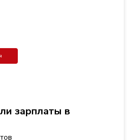
я
сли зарплаты в
стов