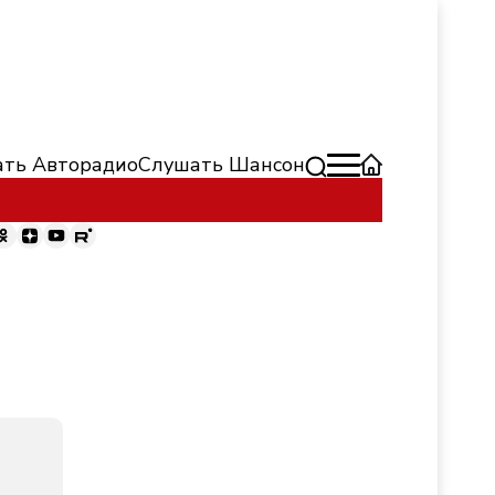
ть Авторадио
Слушать Шансон