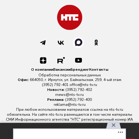
О компании
Вакансии
Брендинг
Контакты
Обработка персональных данных
Офис:
664050, г. Иркутск, ул. Байкальская, 259, 4-ый этаж
(3952) 792-401
office@nts-tv.ru
Новости:
(3952) 792-402
rnews@nts-tv.ru
Реклама:
(3952) 792-400
reklama@nts-tv.ru
При любом использовании материалов ссылка на
nts-tv.ru
обязательна. На сайте nts-tv.ru размещаются в том числе материалы
СМИ Информационного агентства "НТС" регистрационный номер ИА
№ ФС 77 - 88763 зарегистрировано Федеральной службой по
надзору в сфере связи, информационных технологий и массовых
Используя наш сайт, вы
коммуникаций.