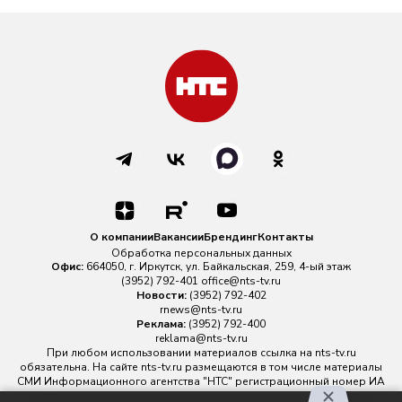
О компании
Вакансии
Брендинг
Контакты
Обработка персональных данных
Офис:
664050, г. Иркутск, ул. Байкальская, 259, 4-ый этаж
(3952) 792-401
office@nts-tv.ru
Новости:
(3952) 792-402
rnews@nts-tv.ru
Реклама:
(3952) 792-400
reklama@nts-tv.ru
При любом использовании материалов ссылка на
nts-tv.ru
обязательна. На сайте nts-tv.ru размещаются в том числе материалы
СМИ Информационного агентства "НТС" регистрационный номер ИА
№ ФС 77 - 88763 зарегистрировано Федеральной службой по