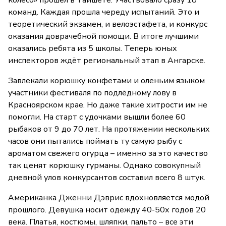
колесо» прошёл в Тайшете. Участвовало сразу 18
команд. Каждая прошла череду испытаний. Это и
теоретический экзамен, и велоэстафета, и конкурс
оказания доврачебной помощи. В итоге лучшими
оказались ребята из 5 школы. Теперь юных
инспекторов ждёт региональный этап в Ангарске.
Завлекали корюшку конфетами и оленьим языком
участники фестиваля по подлёдному лову в
Красноярском крае. Но даже такие хитрости им не
помогли. На старт с удочками вышли более 60
рыбаков от 9 до 70 лет. На протяжении нескольких
часов они пытались поймать ту самую рыбу с
ароматом свежего огурца – именно за это качество
так ценят корюшку гурманы. Однако совокупный
дневной улов конкурсантов составил всего 8 штук.
Американка Дженни Дэврис вдохновляется модой
прошлого. Девушка носит одежду 40-50х годов 20
века. Платья, костюмы, шляпки, пальто – все эти