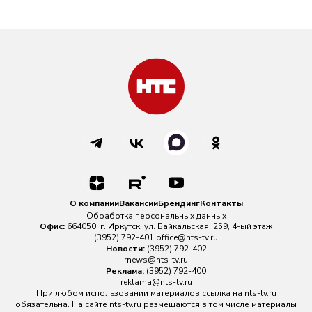
О компании
Вакансии
Брендинг
Контакты
Обработка персональных данных
Офис:
664050, г. Иркутск, ул. Байкальская, 259, 4-ый этаж
(3952) 792-401
office@nts-tv.ru
Новости:
(3952) 792-402
rnews@nts-tv.ru
Реклама:
(3952) 792-400
reklama@nts-tv.ru
При любом использовании материалов ссылка на
nts-tv.ru
обязательна. На сайте nts-tv.ru размещаются в том числе материалы