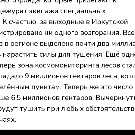
сного фонда, которые прилегают к
 дежурят экипажи специальных
К счастью, за выходные в Иркутской
гистрировано ни одного возгорания. Все
ов в регионе выделено почти два милли
ь нарастить силы для тушения. Ещё одн
перь зона космомониторинга лесов ста
падало 9 миллионов гектаров леса, ко
елённым пунктам. Теперь же это число
ьше 6,5 миллионов гектаров. Вычеркну
будут тушить при любых обстоятельства
чаях.