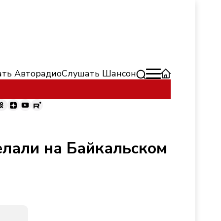
ть Авторадио
Слушать Шансон
елали на Байкальском