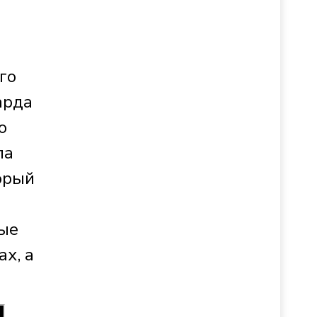
го
арда
о
ла
торый
тые
х, а