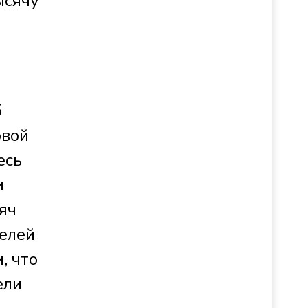
ысячу
5
овой
есь
и
яч
елей
, что
ели