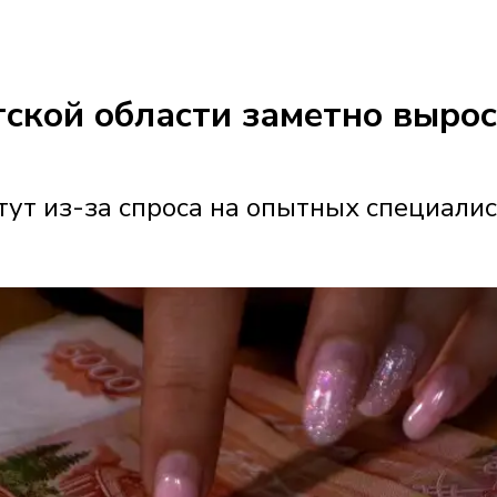
утской области заметно выро
ут из-за спроса на опытных специали