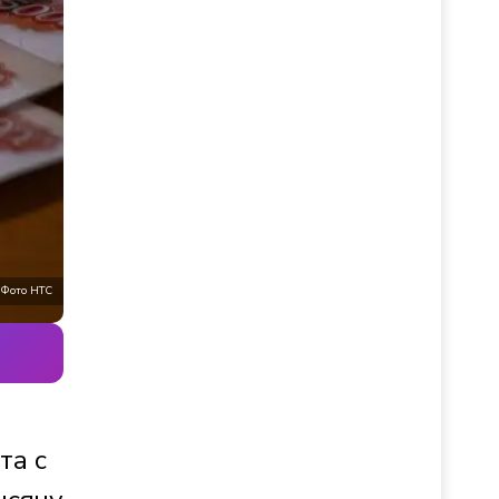
Фото НТС
та с