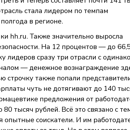
 треть и теперь составляет почти 141 т
отрасль стала лидером по темпам
полгода в регионе.
ки hh.ru. Также значительно выросла
езопасности. На 12 процентов — до 66,
у лидеров сразу три отрасли с одинак
оналом — денежное вознаграждение зд
ью строчку также попали представител
арплаты чуть не дотягивают до 140 тыс
рмацевтике предложения от работодат
80 тысяч рублей. Всё это связано с тем
я опытные соискатели. И им работодат