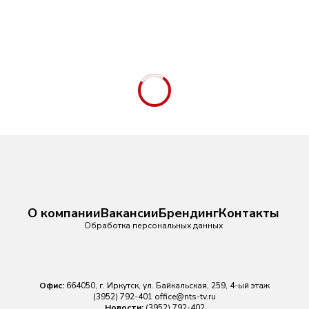
О компании
Вакансии
Брендинг
Контакты
Обработка персональных данных
Офис:
664050, г. Иркутск, ул. Байкальская, 259, 4-ый этаж
(3952) 792-401
office@nts-tv.ru
Новости:
(3952) 792-402