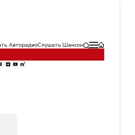
ть Авторадио
Слушать Шансон