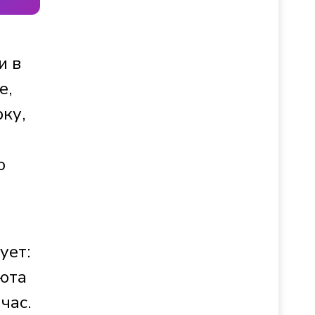
и в
е,
ку,
о
ует:
уюта
час.