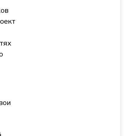
ков
роект
тях
о
вои
й