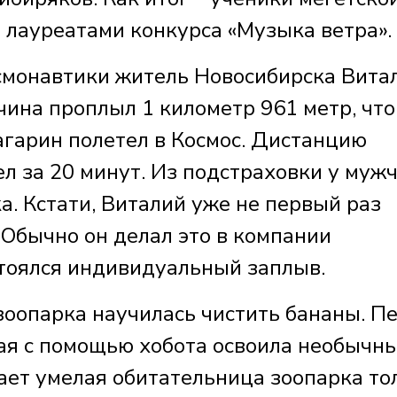
 лауреатами конкурса «Музыка ветра».
смонавтики житель Новосибирска Вита
чина проплыл 1 километр 961 метр, что
агарин полетел в Космос. Дистанцию
л за 20 минут. Из подстраховки у муж
. Кстати, Виталий уже не первый раз
 Обычно он делал это в компании
остоялся индивидуальный заплыв.
зоопарка научилась чистить бананы. П
рая с помощью хобота освоила необычн
ает умелая обитательница зоопарка то