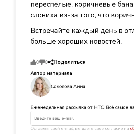
переспелые, коричневые бана
слониха из-за того, что кори
Встречайте каждый день в от
больше хороших новостей.
Поделиться
0
0
Автор материала
Соколова Анна
Еженедельная рассылка от НТС. Всё самое в
Оставляя свой e-mail, вы даете свое согласие на
с