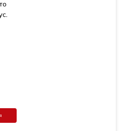
то
ус.
я