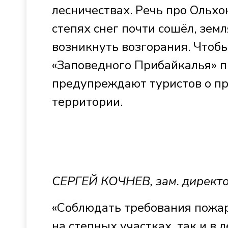
лесничествах. Речь про Ольхон
степях снег почти сошёл, зем
возникнуть возгорания. Чтобы
«Заповедного Прибайкалья» п
предупреждают туристов о пр
территории.
СЕРГЕЙ КОЧНЕВ, зам. директ
«Соблюдать требования пожар
на степных участках, так и в 