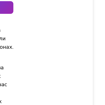
а
ли
онах.
ва
х
час
х