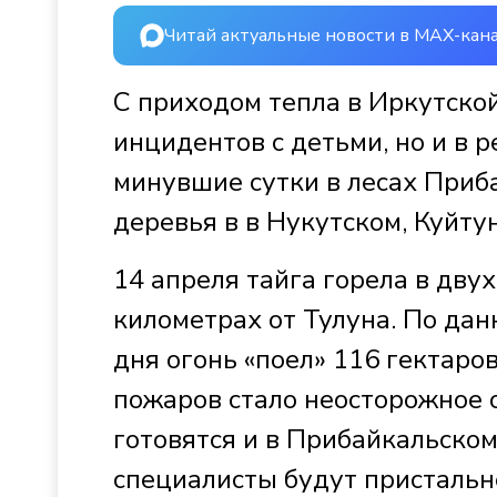
Читай актуальные новости в MAX-кан
С приходом тепла в Иркутской
инцидентов с детьми, но и в р
минувшие сутки в лесах Приб
деревья в в Нукутском, Куйту
14 апреля тайга горела в дву
километрах от Тулуна. По дан
дня огонь «поел» 116 гектаро
пожаров стало неосторожное о
готовятся и в Прибайкальском
специалисты будут пристальне