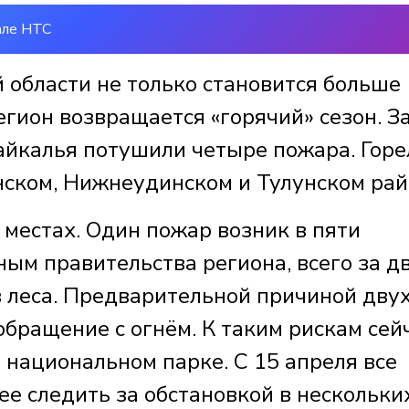
але НТС
 области не только становится больше
егион возвращается «горячий» сезон. З
айкалья потушили четыре пожара. Горе
нском, Нижнеудинском и Тулунском рай
х местах. Один пожар возник в пяти
ным правительства региона, всего за д
в леса. Предварительной причиной дву
бращение с огнём. К таким рискам сей
 национальном парке. С 15 апреля все
е следить за обстановкой в нескольки