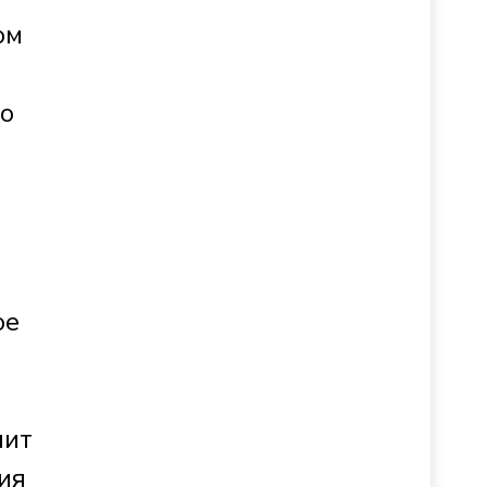
ом
го
ое
лит
ия