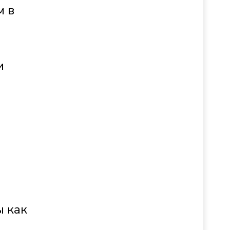
м в
и
ы как