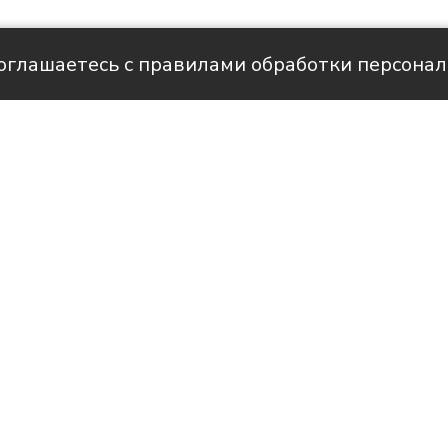
соглашаетесь с правилами обработки персона
але НТС
историями людей, благодаря которым в
вится светлее и уютнее.