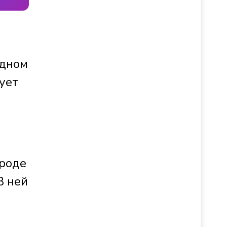
одном
ует
ороде
В ней