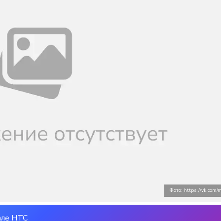
Фото: https://vk.com/m
але НТС