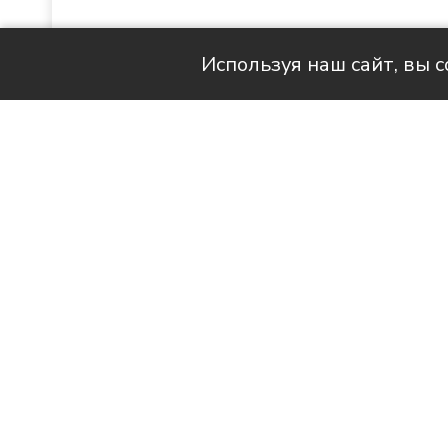
Используя наш сайт, вы 
Читай актуальные новости в MAX-кан
Продолжаем знакомить вас с 
наших с вами квартирах стано