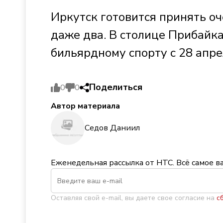
Иркутск готовится принять о
даже два. В столице Прибайк
бильярдному спорту с 28 апре
Поделиться
0
0
Автор материала
Седов Даниил
Еженедельная рассылка от НТС. Всё самое в
Оставляя свой e-mail, вы даете свое согласие на
с