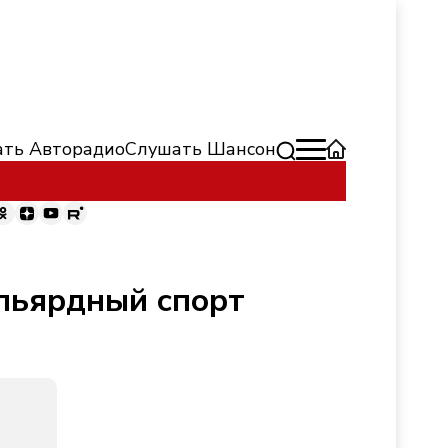
ть Авторадио
Слушать Шансон
ильярдный спорт