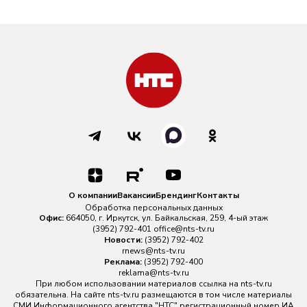
О компании
Вакансии
Брендинг
Контакты
Обработка персональных данных
Офис:
664050, г. Иркутск, ул. Байкальская, 259, 4-ый этаж
(3952) 792-401
office@nts-tv.ru
Новости:
(3952) 792-402
rnews@nts-tv.ru
Реклама:
(3952) 792-400
reklama@nts-tv.ru
При любом использовании материалов ссылка на
nts-tv.ru
обязательна. На сайте nts-tv.ru размещаются в том числе материалы
СМИ Информационного агентства "НТС" регистрационный номер ИА