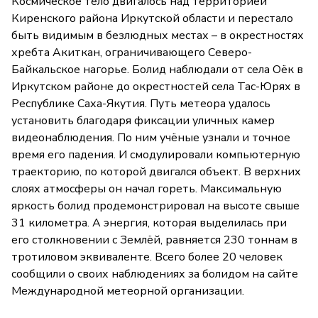
Космическое тело двигалось над территорией
Киренского района Иркутской области и перестало
быть видимым в безлюдных местах – в окрестностях
хребта Акиткан, ограничивающего Северо-
Байкальское нагорье. Болид наблюдали от села Оёк в
Иркутском районе до окрестностей села Тас-Юрях в
Республике Саха-Якутия. Путь метеора удалось
установить благодаря фиксации уличных камер
видеонаблюдения. По ним учёные узнали и точное
время его падения. И смодулировали компьютерную
траекторию, по которой двигался объект. В верхних
слоях атмосферы он начал гореть. Максимальную
яркость болид продемонстрировал на высоте свыше
31 километра. А энергия, которая выделилась при
его столкновении с Землёй, равняется 230 тоннам в
тротиловом эквиваленте. Всего более 20 человек
сообщили о своих наблюдениях за болидом на сайте
Международной метеорной организации.