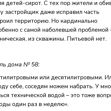
ля детей-сирот. С тех пор жители и оби
лу застройщик даже исправил часть
троил территорию. Но кардинально
обенно с самой наболевшей проблемой 
хническая, из скважины. Питьевой нет.
ь дома № 58:
ятилитровыми или десятилитровыми. И
ду себе, соседям можем набрать. У мн
ться технической водой – это тоже вопр
оды один раз в неделю».