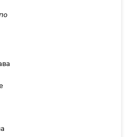
по
ава
е
ва