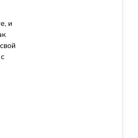
е, и
ак
 свой
 с