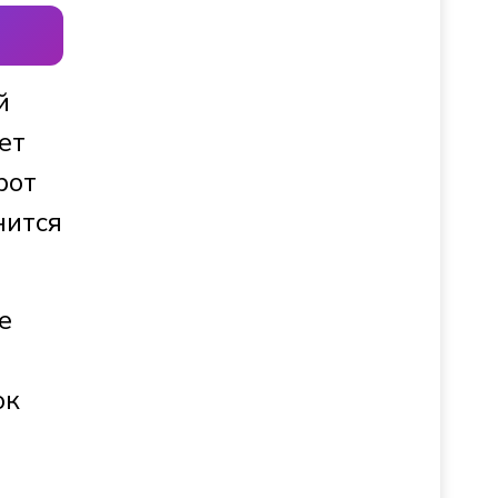
й
ет
рот
нится
е
ок