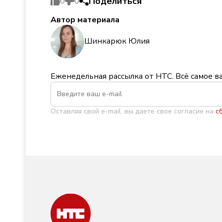
Поделиться
0
0
Автор материала
Шинкарюк Юлия
Еженедельная рассылка от НТС. Всё самое в
Оставляя свой e-mail, вы даете свое согласие на
с