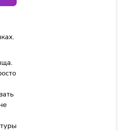
ках.
ища.
росто
вать
не
ктуры