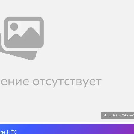
Фото: https://vk.com
але НТС