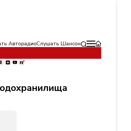
ть Авторадио
Слушать Шансон
 водохранилища