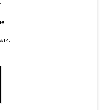
т
ле
али.