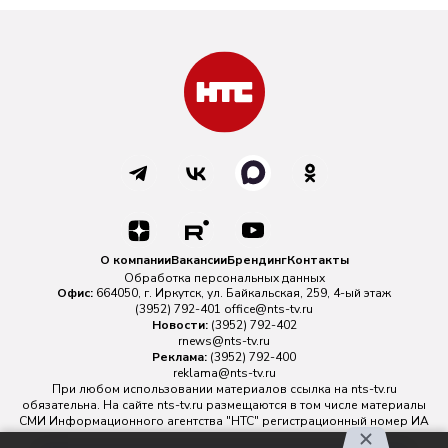
О компании
Вакансии
Брендинг
Контакты
Обработка персональных данных
Офис:
664050, г. Иркутск, ул. Байкальская, 259, 4-ый этаж
(3952) 792-401
office@nts-tv.ru
Новости:
(3952) 792-402
rnews@nts-tv.ru
Реклама:
(3952) 792-400
reklama@nts-tv.ru
При любом использовании материалов ссылка на
nts-tv.ru
обязательна. На сайте nts-tv.ru размещаются в том числе материалы
СМИ Информационного агентства "НТС" регистрационный номер ИА
№ ФС 77 - 88763 зарегистрировано Федеральной службой по