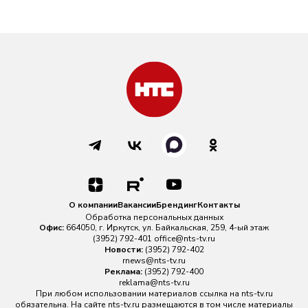
О компании
Вакансии
Брендинг
Контакты
Обработка персональных данных
Офис:
664050, г. Иркутск, ул. Байкальская, 259, 4-ый этаж
(3952) 792-401
office@nts-tv.ru
Новости:
(3952) 792-402
rnews@nts-tv.ru
Реклама:
(3952) 792-400
reklama@nts-tv.ru
При любом использовании материалов ссылка на
nts-tv.ru
обязательна. На сайте nts-tv.ru размещаются в том числе материалы