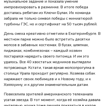
музыкальное задание и показала умение
импровизировать в разминке. В итоге победа
досталась ребятам из Ключи-Булак. Их команда
забрала не только символ победы с миниатюрой
турбины ГЭС, но и сертификат на 50 тысяч рублей.
День смеха креативно отметили в Екатеринбурге. В
местном парке можно было встретить десятки
мопсов в забавных костюмах. В бусах, шляпках,
пиджаках, комбинезонах – каждый хозяин
постарался нарядить своего питомца. И им это
удалось. Все 40 хвостатых модников выглядели
потрясающе. Кстати, такая яркая мопсопрогулка в
столице Урала проходит регулярно. Хозяева собак
наряжают своих любимцев и к Новому году, и к
Хэллоуину, и к другим знаменательным датам.
Повеселила зрителей американского телеканала
усатая звезда. В тот момент, когда её хозяйка давала
интервью, кошка тоже решила показаться в кадре.