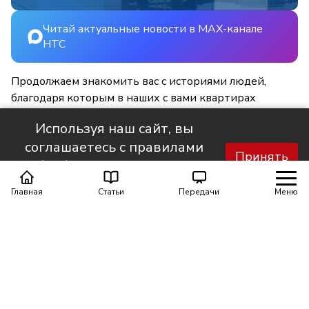
Читай актуальные новости в MAX-канале
НТС
Продолжаем знакомить вас с историями людей,
благодаря которым в наших с вами квартирах
становится светлее и уютнее.
Используя наш сайт, вы
соглашаетесь с правилами
Принять
обработки персональных
данных.
Главная
Статьи
Передачи
Меню
Поделиться
0
0