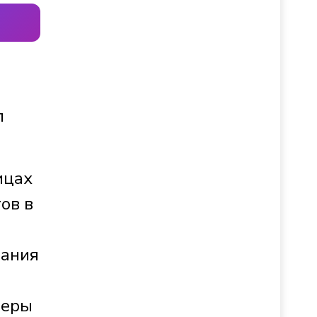
л
ицах
ов в
вания
меры