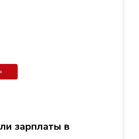
я
сли зарплаты в