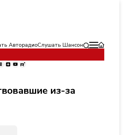
ть Авторадио
Слушать Шансон
твовавшие из-за