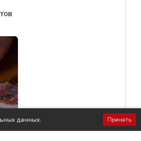
стов
льных данных.
Принять