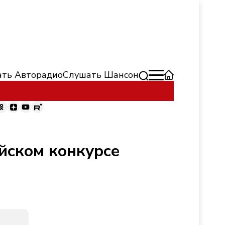
ть Авторадио
Слушать Шансон
йском конкурсе