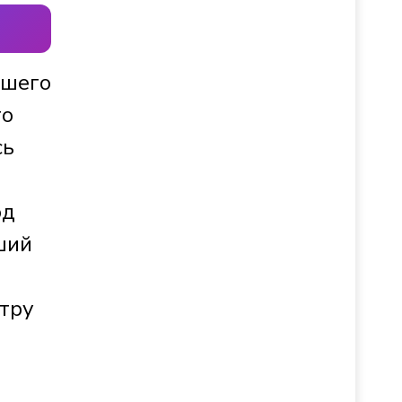
чшего
го
сь
од
ший
отру