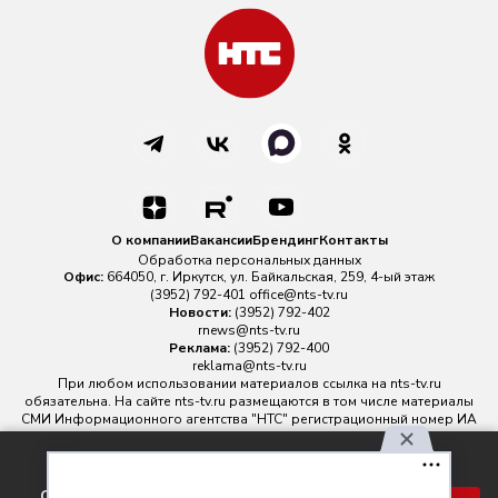
О компании
Вакансии
Брендинг
Контакты
Обработка персональных данных
Офис:
664050, г. Иркутск, ул. Байкальская, 259, 4-ый этаж
(3952) 792-401
office@nts-tv.ru
Новости:
(3952) 792-402
rnews@nts-tv.ru
Реклама:
(3952) 792-400
reklama@nts-tv.ru
При любом использовании материалов ссылка на
nts-tv.ru
обязательна. На сайте nts-tv.ru размещаются в том числе материалы
СМИ Информационного агентства "НТС" регистрационный номер ИА
№ ФС 77 - 88763 зарегистрировано Федеральной службой по
надзору в сфере связи, информационных технологий и массовых
Используя наш сайт, вы
коммуникаций.
соглашаетесь с правилами
Главный редактор ИА "НТС" Иштулкин Евгений Александрович
16+