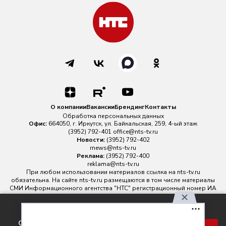
О компании
Вакансии
Брендинг
Контакты
Обработка персональных данных
Офис:
664050, г. Иркутск, ул. Байкальская, 259, 4-ый этаж
(3952) 792-401
office@nts-tv.ru
Новости:
(3952) 792-402
rnews@nts-tv.ru
Реклама:
(3952) 792-400
reklama@nts-tv.ru
При любом использовании материалов ссылка на
nts-tv.ru
обязательна. На сайте nts-tv.ru размещаются в том числе материалы
СМИ Информационного агентства "НТС" регистрационный номер ИА
№ ФС 77 - 88763 зарегистрировано Федеральной службой по
надзору в сфере связи, информационных технологий и массовых
Используя наш сайт, вы
коммуникаций.
соглашаетесь с правилами
Главный редактор ИА "НТС" Иштулкин Евгений Александрович
16+