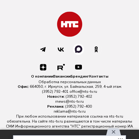
О компании
Вакансии
Брендинг
Контакты
Обработка персональных данных
Офис:
664050, г. Иркутск, ул. Байкальская, 259, 4-ый этаж
(3952) 792-401
office@nts-tv.ru
Новости:
(3952) 792-402
rnews@nts-tv.ru
Реклама:
(3952) 792-400
reklama@nts-tv.ru
При любом использовании материалов ссылка на
nts-tv.ru
обязательна. На сайте nts-tv.ru размещаются в том числе материалы
СМИ Информационного агентства "НТС" регистрационный номер ИА
№ ФС 77 - 88763 зарегистрировано Федеральной службой по
надзору в сфере связи, информационных технологий и массовых
Используя наш сайт, вы