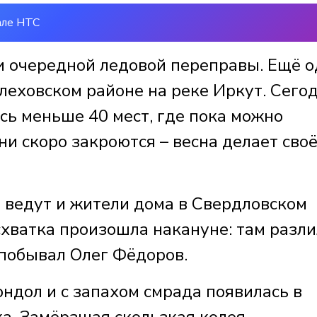
але НТС
и очередной ледовой переправы. Ещё 
еховском районе на реке Иркут. Сего
сь меньше 40 мест, где пока можно
ни скоро закроются – весна делает сво
й ведут и жители дома в Свердловском
схватка произошла накануне: там разли
 побывал Олег Фёдоров.
ондол и с запахом смрада появилась в