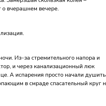
а. Замёрзшая скользкая колея –
т о вчерашнем вечере.
ализация.
ночи. Из-за стремительного напора и
тор, и через канализационный люк
ице. А испарения просто начали душить
топающим в смраде спасательный круг 