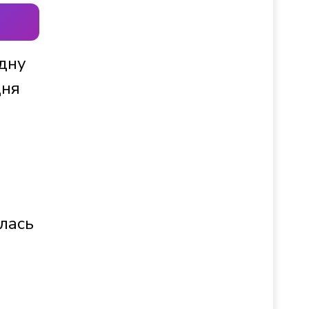
одну
дня
ё
лась