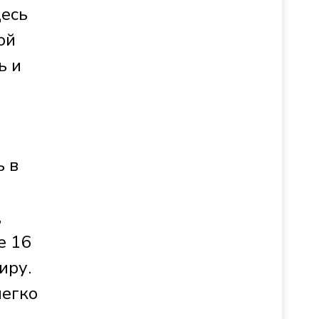
десь
ой
ь и
ь в
,
е 16
иру.
легко