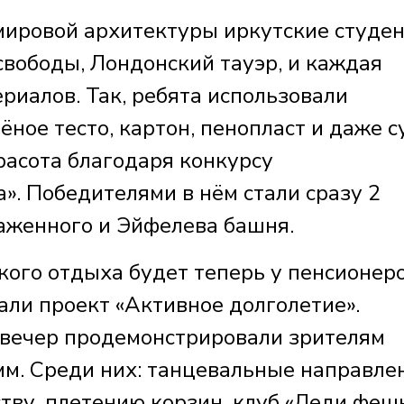
ировой архитектуры иркутские студен
свободы, Лондонский тауэр, и каждая
риалов. Так, ребята использовали
ёное тесто, картон, пенопласт и даже с
красота благодаря конкурсу
». Победителями в нём стали сразу 2
аженного и Эйфелева башня.
кого отдыха будет теперь у пенсионеро
али проект «Активное долголетие».
 вечер продемонстрировали зрителям
мм. Среди них: танцевальные направле
тву, плетению корзин, клуб «Леди феш