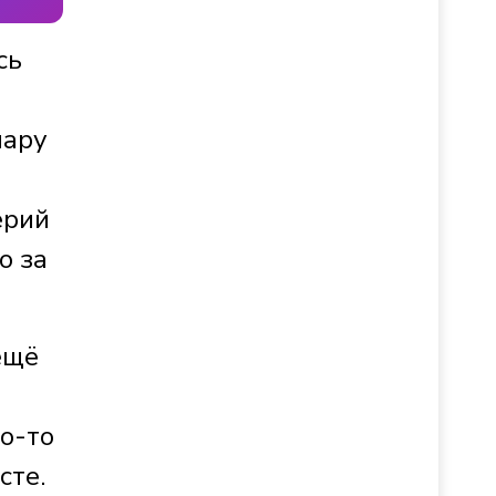
сь
пару
ерий
о за
ещё
о-то
сте.