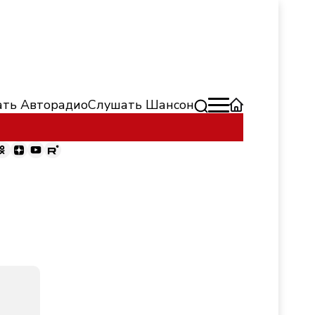
ть Авторадио
Слушать Шансон