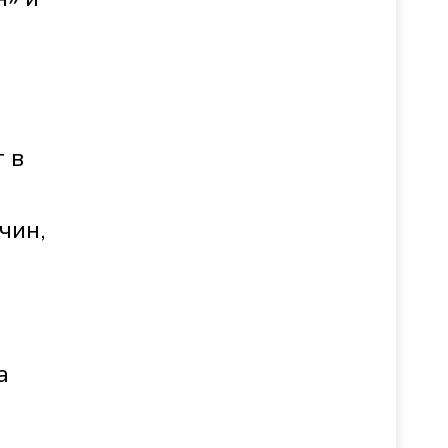
 в
чин,
а