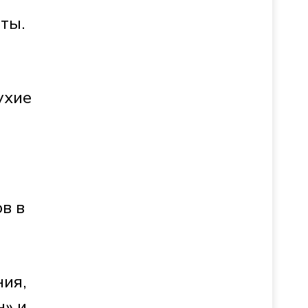
ты.
ухие
в в
ния,
н» и