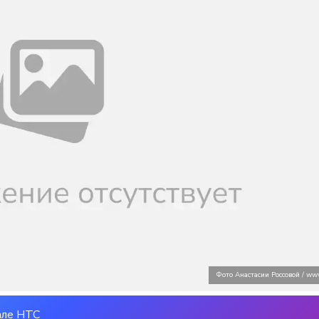
Фото Анастасии Россовой / ww
але НТС