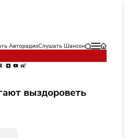
ть Авторадио
Слушать Шансон
огают выздороветь