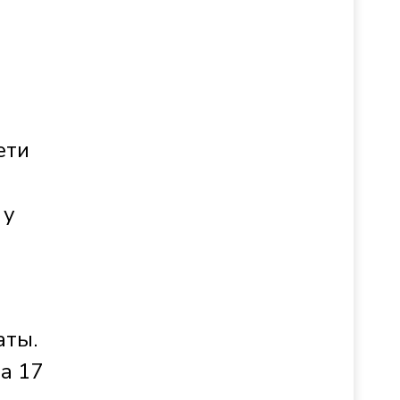
ети
 у
аты.
а 17