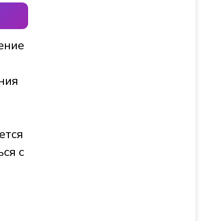
ение
ния
ется
ься с