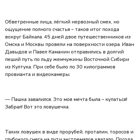
Обветренные лица, лёгкий нервозный смех, но
ощущение полного счастья – таков итог похода
вокруг Байкала. 45 дней двое путешественников из
Омска и Москвы провели на поверхности озера. Иван
Давыдов и Павел Каманин отправились в долгий
пеший путь по льду жемчужины Восточной Сибири
из Култука. При себе было по 30 килограммов
провианта и видеокамеры.
— Пашка завалился. Это моя мечта была – купаться!
Забрал! Вот это ловушечка.
Таких ловушек в виде прорубей, проталин, торосов и
глубокого снега на пути экстремалов хватало. Погода