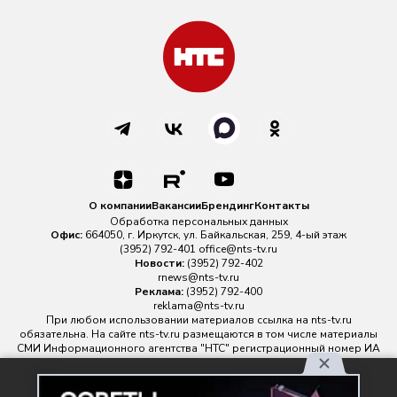
О компании
Вакансии
Брендинг
Контакты
Обработка персональных данных
Офис:
664050, г. Иркутск, ул. Байкальская, 259, 4-ый этаж
(3952) 792-401
office@nts-tv.ru
Новости:
(3952) 792-402
rnews@nts-tv.ru
Реклама:
(3952) 792-400
reklama@nts-tv.ru
При любом использовании материалов ссылка на
nts-tv.ru
обязательна. На сайте nts-tv.ru размещаются в том числе материалы
СМИ Информационного агентства "НТС" регистрационный номер ИА
№ ФС 77 - 88763 зарегистрировано Федеральной службой по
надзору в сфере связи, информационных технологий и массовых
Используя наш сайт, вы
коммуникаций.