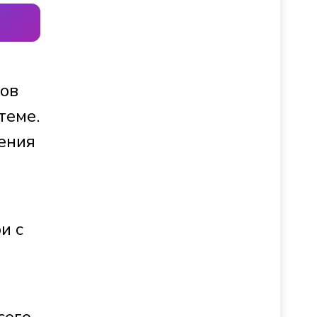
нов
теме.
ения
и с