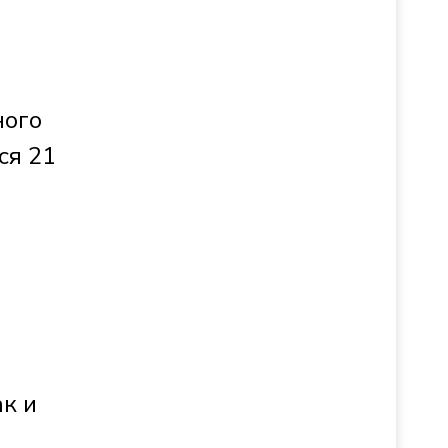
ного
ся 21
к и