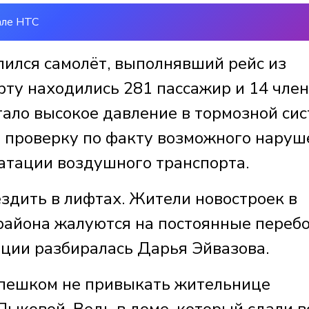
але НТС
лился самолёт, выполнявший рейс из
рту находились 281 пассажир и 14 чле
ало высокое давление в тормозной сис
 проверку по факту возможного наруш
уатации воздушного транспорта.
здить в лифтах. Жители новостроек в
района жалуются на постоянные перебо
ации разбиралась Дарья Эйвазова.
 пешком не привыкать жительнице