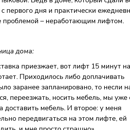
ыковой. Ведь в доме, который сдали в
 с первого дня и практически ежеднев
же проблемой – неработающим лифтом.
ица дома:
тавка приезжает, вот лифт 15 минут н
ботает. Приходилось либо доплачивать
было заранее запланировано, то несли н
ся, переезжать, носить мебель, мы уже 
 доставить мебель. И второе: у меня
ельно передвигаться на этом лифте, ей
дить, и мне просто страшно».