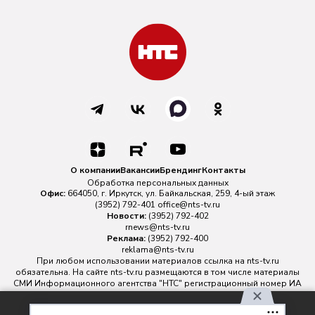
О компании
Вакансии
Брендинг
Контакты
Обработка персональных данных
Офис:
664050, г. Иркутск, ул. Байкальская, 259, 4-ый этаж
(3952) 792-401
office@nts-tv.ru
Новости:
(3952) 792-402
rnews@nts-tv.ru
Реклама:
(3952) 792-400
reklama@nts-tv.ru
При любом использовании материалов ссылка на
nts-tv.ru
обязательна. На сайте nts-tv.ru размещаются в том числе материалы
СМИ Информационного агентства "НТС" регистрационный номер ИА
№ ФС 77 - 88763 зарегистрировано Федеральной службой по
надзору в сфере связи, информационных технологий и массовых
Используя наш сайт, вы