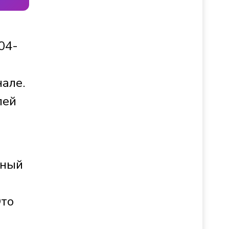
04-
нале.
лей
ьный
Это