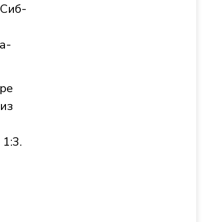
«Сиб-
а-
уре
 из
в
 1:3.