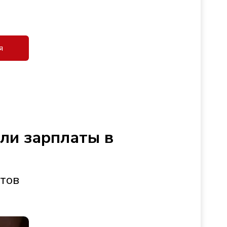
я
сли зарплаты в
стов