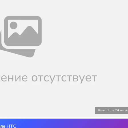
Фото: https://vk.com/m
але НТС