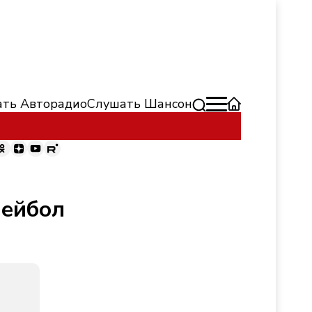
ть Авторадио
Слушать Шансон
лейбол