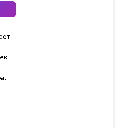
ает
век
а.