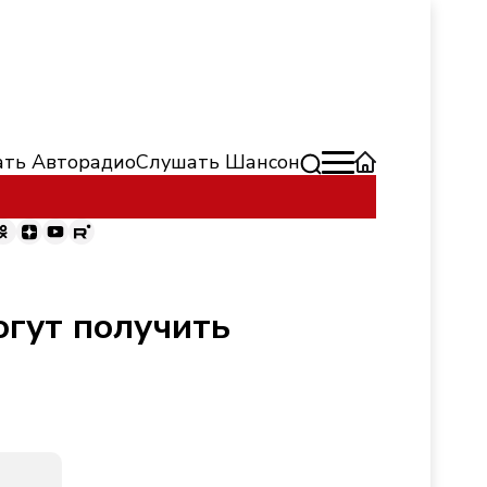
ть Авторадио
Слушать Шансон
огут получить