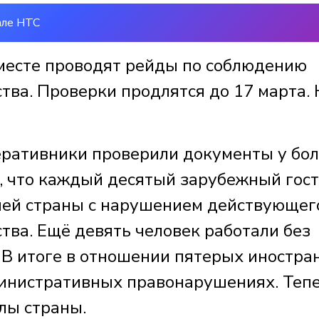
але НТС
месте проводят рейды по соблюдению
тва. Проверки продлятся до 17 марта. 
еративники проверили документы у бо
ь, что каждый десятый зарубежный гос
шей страны с нарушением действующег
тва. Ещё девять человек работали без
В итоге в отношении пятерых иностра
министративных правонарушениях. Теп
лы страны.