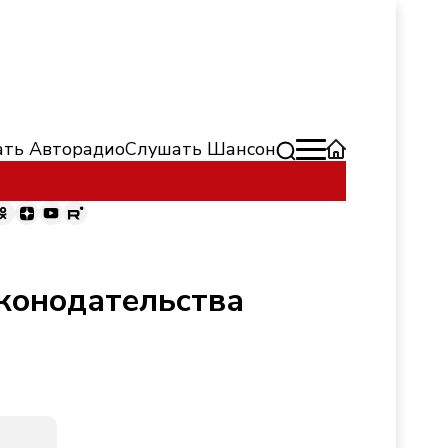
ть Авторадио
Слушать Шансон
конодательства