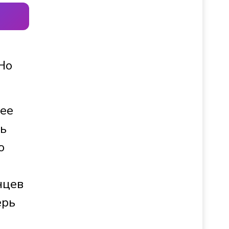
Но
лее
ть
о
нцев
ерь